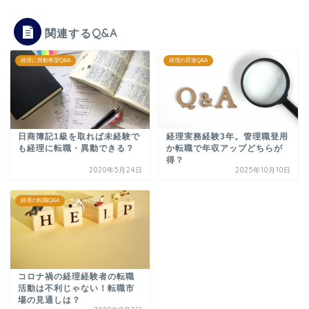
関連するQ&A
経理に異動希望Q&A
経理の昇進Q&A
日商簿記1級を取れば未経験で
経理実務経験3年。管理職登用
も経理に転職・異動できる？
か転職で年収アップどちらが
得？
2020年5月24日
2025年10月10日
経理の転職Q&A
コロナ禍の経理経験者の転職
活動は不利じゃない！転職市
場の見通しは？