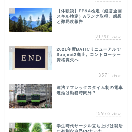
4
【体験談】FP&A検定（経営企画
スキル検定）Aランク取得。感想
と難易度報告
21790
view
5
2021年度BATICリニューアルで
Subject2廃止。コントローラー
資格喪失へ
18571
view
6
違法？フレックスタイム制の電車
遅延は勤務時間外？
15976
view
7
学生時代サークル立ち上げは就活
に有利な自己PRだった。