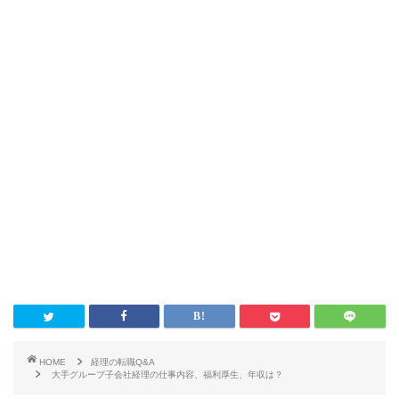
HOME
経理の転職Q&A
大手グループ子会社経理の仕事内容、福利厚生、年収は？