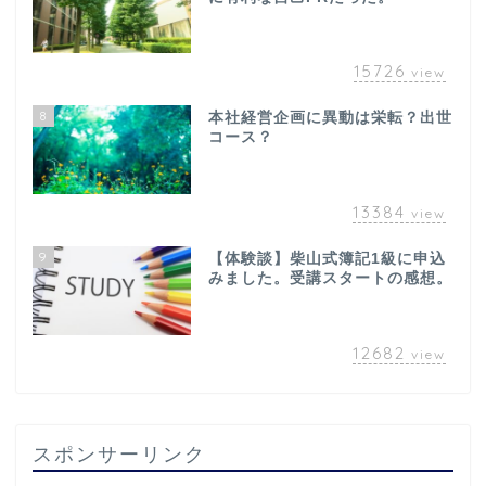
15726
view
8
本社経営企画に異動は栄転？出世
コース？
13384
view
9
【体験談】柴山式簿記1級に申込
みました。受講スタートの感想。
12682
view
スポンサーリンク