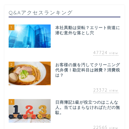
Q&Aアクセスランキング
1
本社異動は栄転？エリート街道に
潜む意外な落とし穴
47724
view
2
お客様の服を汚してクリーニング
代弁償！勘定科目は雑費？消費税
は？
23372
view
3
日商簿記1級が役立つのはこんな
人。当てはまらなければただの無
駄。
22565
view