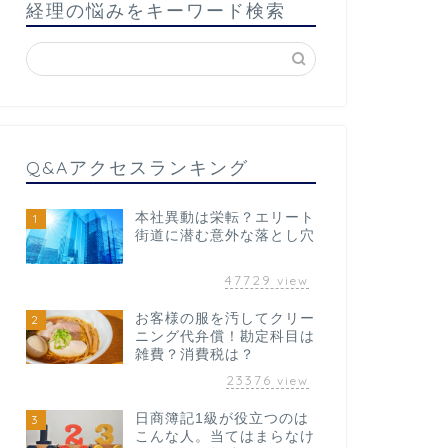
経理の悩みをキーワード検索
Q&Aアクセスランキング
本社異動は栄転？エリート
1
街道に潜む意外な落とし穴
47729
view
お客様の服を汚してクリー
2
ニング代弁償！勘定科目は
雑費？消費税は？
23376
view
日商簿記1級が役立つのは
3
こんな人。当てはまらなけ