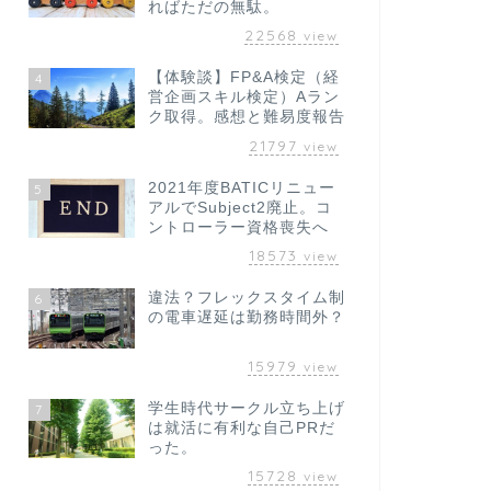
ればただの無駄。
22568
view
【体験談】FP&A検定（経
4
営企画スキル検定）Aラン
ク取得。感想と難易度報告
21797
view
2021年度BATICリニュー
5
アルでSubject2廃止。コ
ントローラー資格喪失へ
18573
view
違法？フレックスタイム制
6
の電車遅延は勤務時間外？
15979
view
学生時代サークル立ち上げ
7
は就活に有利な自己PRだ
った。
15728
view