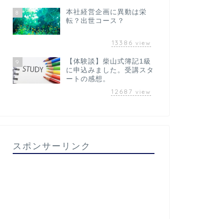
本社経営企画に異動は栄
8
転？出世コース？
13386
view
【体験談】柴山式簿記1級
9
に申込みました。受講スタ
ートの感想。
12687
view
スポンサーリンク