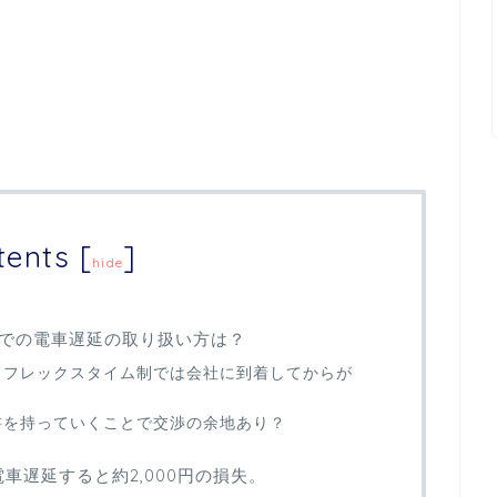
tents
[
]
hide
での電車遅延の取り扱い方は？
とフレックスタイム制では会社に到着してからが
書を持っていくことで交渉の余地あり？
車遅延すると約2,000円の損失。