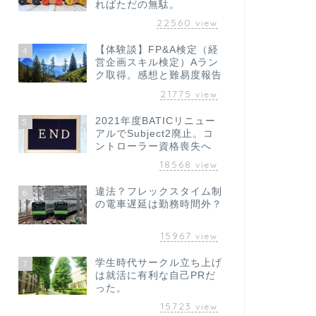
ればただの無駄。
22560
view
【体験談】FP&A検定（経
4
営企画スキル検定）Aラン
ク取得。感想と難易度報告
21775
view
2021年度BATICリニュー
5
アルでSubject2廃止。コ
ントローラー資格喪失へ
18568
view
違法？フレックスタイム制
6
の電車遅延は勤務時間外？
15967
view
学生時代サークル立ち上げ
7
は就活に有利な自己PRだ
った。
15723
view