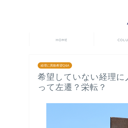
HOME
COL
経理に異動希望Q&A
希望していない経理に
って左遷？栄転？