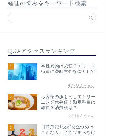
経理の悩みをキーワード検索
Q&Aアクセスランキング
本社異動は栄転？エリート
1
街道に潜む意外な落とし穴
47709
view
お客様の服を汚してクリー
2
ニング代弁償！勘定科目は
雑費？消費税は？
23362
view
日商簿記1級が役立つのは
3
こんな人。当てはまらなけ