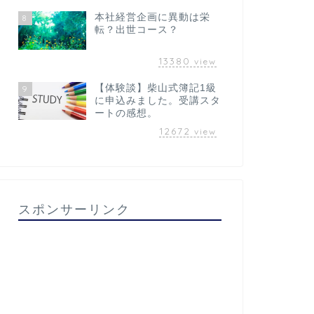
本社経営企画に異動は栄
8
転？出世コース？
13380
view
【体験談】柴山式簿記1級
9
に申込みました。受講スタ
ートの感想。
12672
view
スポンサーリンク