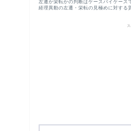
左遷か栄転かの判断はケースバイケース
経理異動の左遷・栄転の見極めに対する
ス