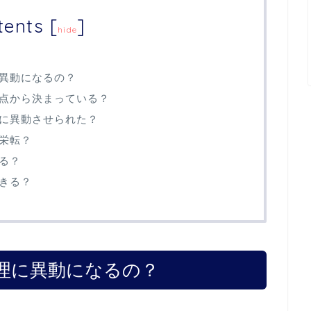
tents
[
]
hide
異動になるの？
点から決まっている？
に異動させられた？
栄転？
る？
きる？
理に異動になるの？