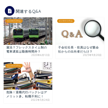
関連するQ&A
ビジネスコラム
ビジネスコラム
違法？フレックスタイム制の
子会社社長・役員はなぜ親会
電車遅延は勤務時間外？
社からの出向者だらけ？
2020年6月12日
2025年9月20日
ビジネスコラム
危険！退職代行バックレはデ
メリット多。転職不利に！
2022年3月24日