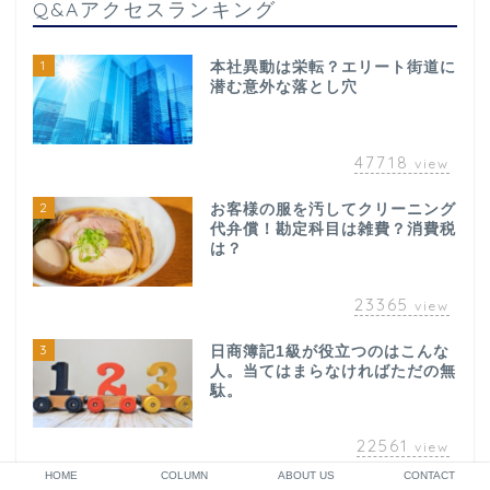
Q&Aアクセスランキング
1
本社異動は栄転？エリート街道に
潜む意外な落とし穴
47718
view
2
お客様の服を汚してクリーニング
代弁償！勘定科目は雑費？消費税
は？
23365
view
3
日商簿記1級が役立つのはこんな
人。当てはまらなければただの無
駄。
22561
view
HOME
COLUMN
ABOUT US
CONTACT