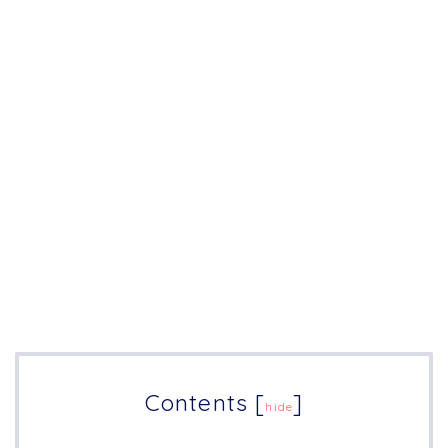
Contents
[
]
hide