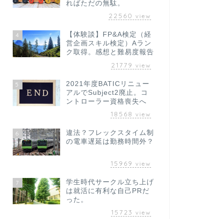
ればただの無駄。
22560
view
【体験談】FP&A検定（経
4
営企画スキル検定）Aラン
ク取得。感想と難易度報告
21779
view
2021年度BATICリニュー
5
アルでSubject2廃止。コ
ントローラー資格喪失へ
18568
view
違法？フレックスタイム制
6
の電車遅延は勤務時間外？
15969
view
学生時代サークル立ち上げ
7
は就活に有利な自己PRだ
った。
15723
view