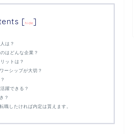
tents
[
]
hide
求人は？
るのはどんな企業？
メリットは？
ワーシップが大切？
は？
も活躍できる？
き？
転職したければ内定は貰えます。