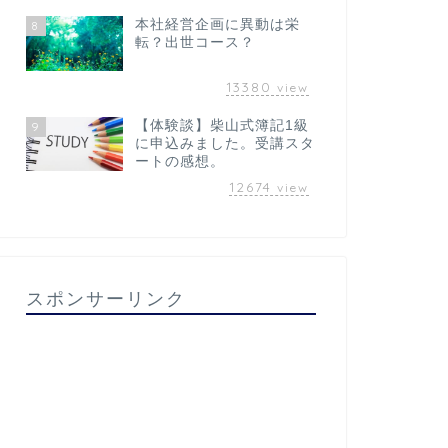
本社経営企画に異動は栄
8
転？出世コース？
13380
view
【体験談】柴山式簿記1級
9
に申込みました。受講スタ
ートの感想。
12674
view
スポンサーリンク