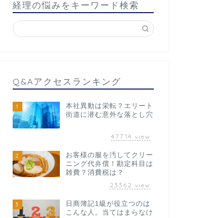
経理の悩みをキーワード検索
Q&Aアクセスランキング
本社異動は栄転？エリート
1
街道に潜む意外な落とし穴
47714
view
お客様の服を汚してクリー
2
ニング代弁償！勘定科目は
雑費？消費税は？
23362
view
日商簿記1級が役立つのは
3
こんな人。当てはまらなけ