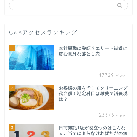
Q&Aアクセスランキング
1
本社異動は栄転？エリート街道に
潜む意外な落とし穴
47729
view
2
お客様の服を汚してクリーニング
代弁償！勘定科目は雑費？消費税
は？
23376
view
3
日商簿記1級が役立つのはこんな
人。当てはまらなければただの無