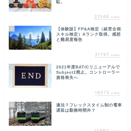
駄。
22568
view
4
【体験談】FP&A検定（経営企画
スキル検定）Aランク取得。感想
と難易度報告
21797
view
5
2021年度BATICリニューアルで
Subject2廃止。コントローラー
資格喪失へ
18573
view
6
違法？フレックスタイム制の電車
遅延は勤務時間外？
15980
view