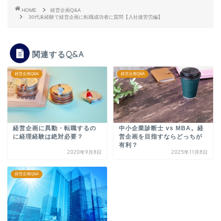
HOME
経営企画Q&A
30代未経験で経営企画に転職成功者に質問【入社後苦労編】
関連するQ&A
経営企画Q&A
経営企画Q&A
経営企画に異動・転職するの
中小企業診断士 vs MBA。経
に経理経験は絶対必要？
営企画を目指すならどっちが
有利？
2020年9月8日
2025年11月8日
経営企画Q&A