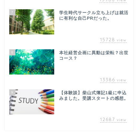
7
学生時代サークル立ち上げは就活
に有利な自己PRだった。
15728
view
8
本社経営企画に異動は栄転？出世
コース？
13386
view
9
【体験談】柴山式簿記1級に申込
みました。受講スタートの感想。
12687
view