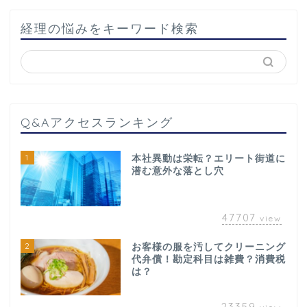
経理の悩みをキーワード検索
Q&Aアクセスランキング
1
本社異動は栄転？エリート街道に
潜む意外な落とし穴
47707
view
2
お客様の服を汚してクリーニング
代弁償！勘定科目は雑費？消費税
は？
23359