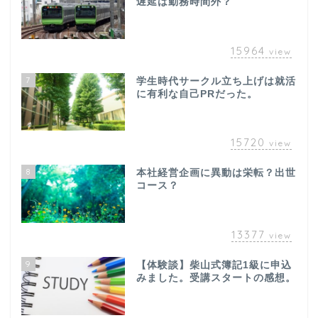
遅延は勤務時間外？
15964
view
7
学生時代サークル立ち上げは就活
に有利な自己PRだった。
15720
view
8
本社経営企画に異動は栄転？出世
コース？
13377
view
9
【体験談】柴山式簿記1級に申込
みました。受講スタートの感想。