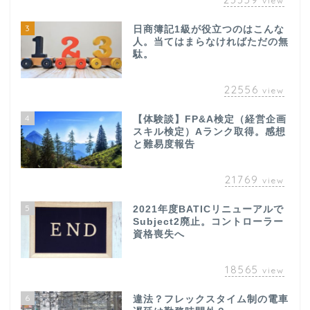
view
3
日商簿記1級が役立つのはこんな
人。当てはまらなければただの無
駄。
22556
view
4
【体験談】FP&A検定（経営企画
スキル検定）Aランク取得。感想
と難易度報告
21769
view
5
2021年度BATICリニューアルで
Subject2廃止。コントローラー
資格喪失へ
18565
view
6
違法？フレックスタイム制の電車