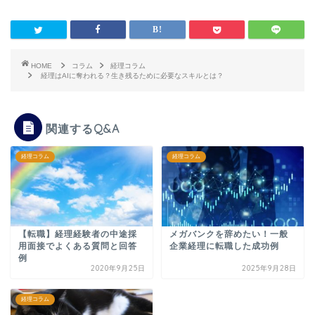
HOME
コラム
経理コラム
経理はAIに奪われる？生き残るために必要なスキルとは？
関連するQ&A
経理コラム
経理コラム
【転職】経理経験者の中途採
メガバンクを辞めたい！一般
用面接でよくある質問と回答
企業経理に転職した成功例
例
2020年9月25日
2025年9月28日
経理コラム