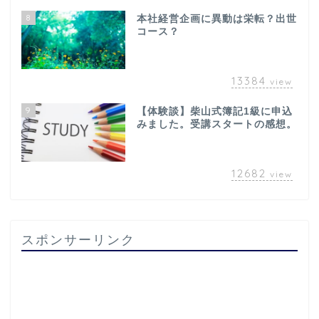
8
本社経営企画に異動は栄転？出世
コース？
13384
view
9
【体験談】柴山式簿記1級に申込
みました。受講スタートの感想。
12682
view
スポンサーリンク