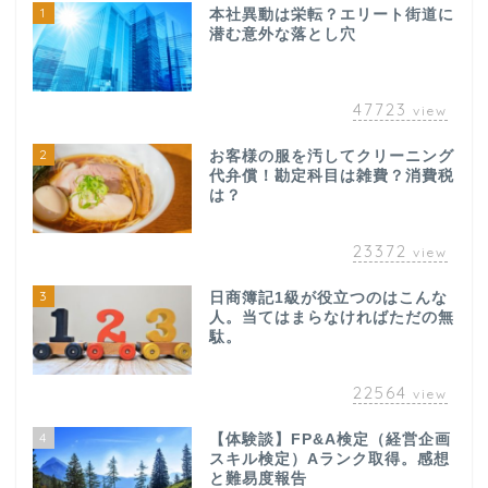
1
本社異動は栄転？エリート街道に
潜む意外な落とし穴
47723
view
2
お客様の服を汚してクリーニング
代弁償！勘定科目は雑費？消費税
は？
23372
view
3
日商簿記1級が役立つのはこんな
人。当てはまらなければただの無
駄。
22564
view
4
【体験談】FP&A検定（経営企画
スキル検定）Aランク取得。感想
と難易度報告