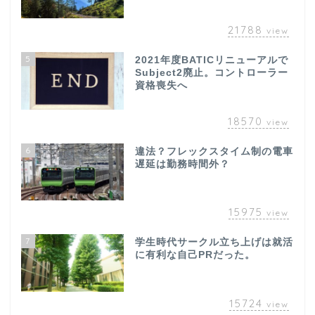
21788
view
5
2021年度BATICリニューアルで
Subject2廃止。コントローラー
資格喪失へ
18570
view
6
違法？フレックスタイム制の電車
遅延は勤務時間外？
15975
view
7
学生時代サークル立ち上げは就活
に有利な自己PRだった。
15724
view