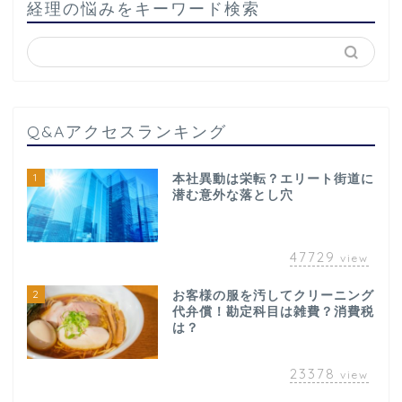
経理の悩みをキーワード検索
Q&Aアクセスランキング
1
本社異動は栄転？エリート街道に
潜む意外な落とし穴
47729
view
2
お客様の服を汚してクリーニング
代弁償！勘定科目は雑費？消費税
は？
23378
view